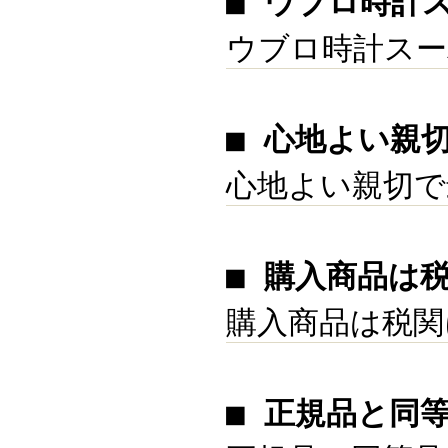
■ ウブロ時計
ウブロ時計スー
■ 心地よい親
心地よい親切で
■ 購入商品は
購入商品は税関
■ 正規品と同