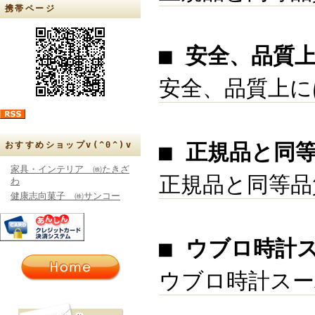
携帯ページ
■ 安全、品質
安全、品質上に
■ 正規品と同
おすすめショップv(^0^)v
家具・インテリア ㈱たきざ
正規品と同等品
わ
健康志向菓子 ㈱サンコー
■ ウブロ時計
ウブロ時計スー