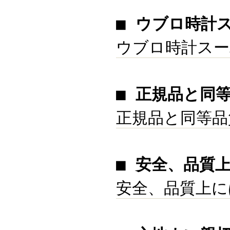
■ ウブロ時計
ウブロ時計スー
■ 正規品と同
正規品と同等品
■ 安全、品質
安全、品質上に