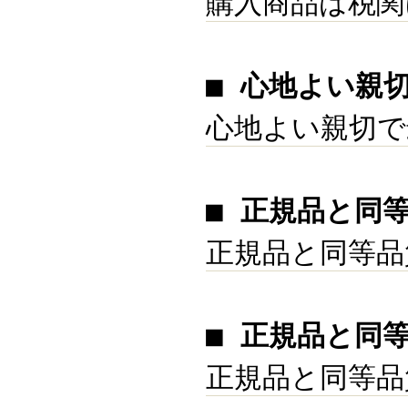
購入商品は税関
■ 心地よい親
心地よい親切で
■ 正規品と同
正規品と同等品
■ 正規品と同
正規品と同等品