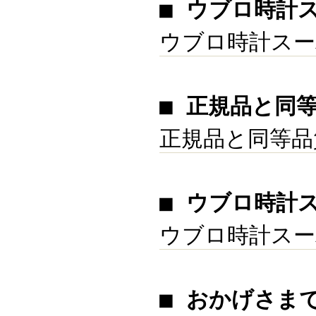
■ ウブロ時計
ウブロ時計スー
■ 正規品と同
正規品と同等品
■ ウブロ時計
ウブロ時計スー
■ おかげさま