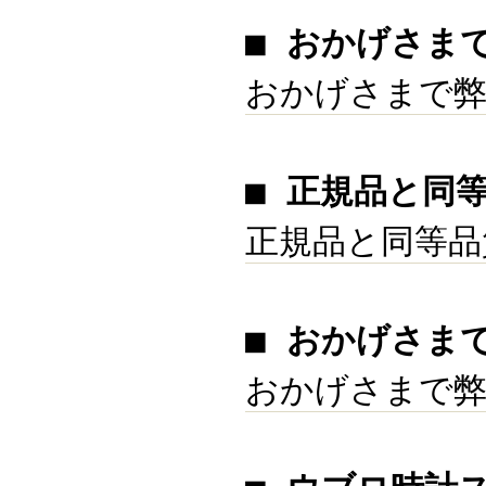
■ おかげさま
おかげさまで弊
■ 正規品と同
正規品と同等品
■ おかげさま
おかげさまで弊