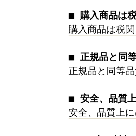
■ 購入商品は
購入商品は税関
■ 正規品と同
正規品と同等品
■ 安全、品質
安全、品質上に