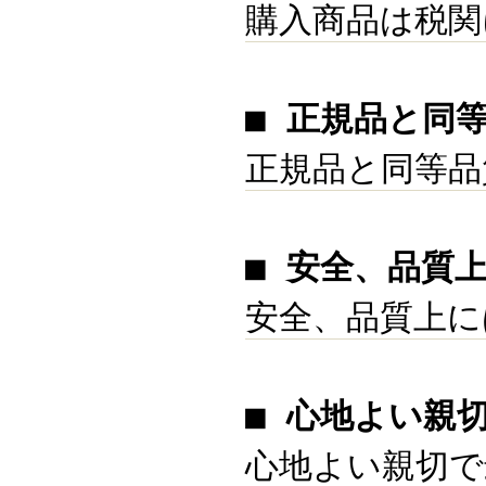
購入商品は税関
■ 正規品と同
正規品と同等品
■ 安全、品質
安全、品質上に
■ 心地よい親
心地よい親切で