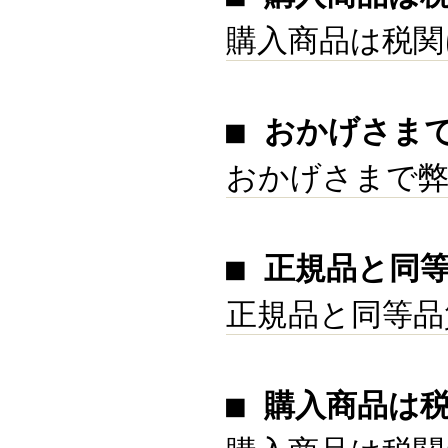
購入商品は税関
■ おかげさま
おかげさまで弊
■ 正規品と同
正規品と同等品
■ 購入商品は