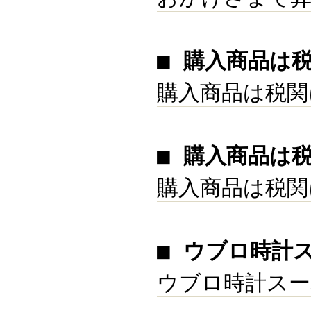
■ 購入商品は
購入商品は税関
■ 購入商品は
購入商品は税関
■ ウブロ時計
ウブロ時計スー